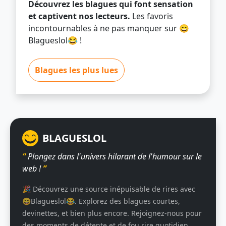
Découvrez les blagues qui font sensation
et captivent nos lecteurs.
Les favoris
incontournables à ne pas manquer sur 😄
Blagueslol😂 !
Blagues les plus lues
BLAGUESLOL
“
Plongez dans l'univers hilarant de l'humour sur le
web !
”
🎉 Découvrez une source inépuisable de rires avec
😄Blagueslol😂. Explorez des blagues courtes,
devinettes, et bien plus encore. Rejoignez-nous pour
des moments de détente et de fou rire quotidien.