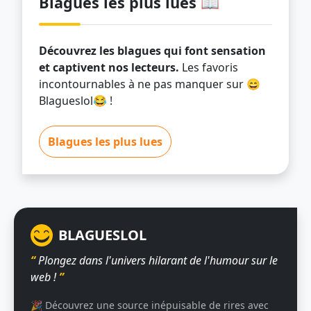
Blagues les plus lues 📖
Découvrez les blagues qui font sensation
et captivent nos lecteurs.
Les favoris
incontournables à ne pas manquer sur 😄
Blagueslol😂 !
Blagues les plus lues
BLAGUESLOL
“
Plongez dans l'univers hilarant de l'humour sur le
web !
”
🎉 Découvrez une source inépuisable de rires avec