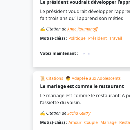
Le président voudrait développer l’app
Le président voudrait développer l’apprent
fait trois ans qu’il apprend son métier.
✍️
Citation de
Anne Roumanoff
Mot(s)-clé(s) :
Politique
Président
Travail
Votez maintenant :
📜
Citations
👦
Adaptée aux Adolescents
Le mariage est comme le restaurant
Le mariage est comme le restaurant: A pei
l’assiette du voisin.
✍️
Citation de
Sacha Guitry
Mot(s)-clé(s) :
Amour
Couple
Mariage
Resta