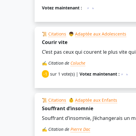
Votez maintenant :
📜
Citations
👦
Adaptée aux Adolescents
Courir vite
C’est pas ceux qui courent le plus vite qui
✍️
Citation de
Coluche
-1
sur 1 vote(s) |
Votez maintenant :
📜
Citations
👶
Adaptée aux Enfants
Souffrant d’insomnie
Souffrant d’insomnie, j’échangerais un 
✍️
Citation de
Pierre Dac