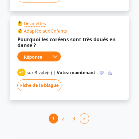
🤔
Devinettes
👶
Adaptée aux Enfants
Pourquoi les coréens sont très doués en
danse ?
+1
sur 3 vote(s) |
Votez maintenant :
Fiche de la blague
1
2
3
»