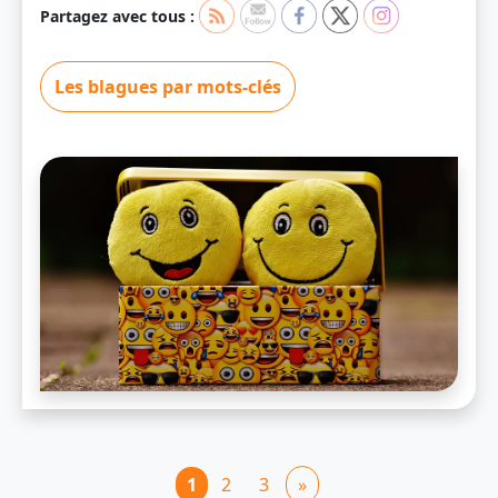
Partagez avec tous :
Les blagues par mots-clés
1
2
3
»