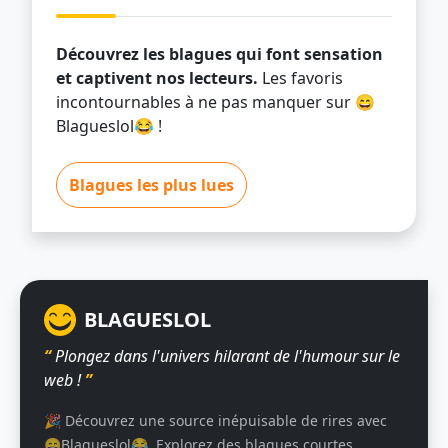
Découvrez les blagues qui font sensation
et captivent nos lecteurs.
Les favoris
incontournables à ne pas manquer sur 😄
Blagueslol😂 !
Blagues les plus lues
BLAGUESLOL
“
Plongez dans l'univers hilarant de l'humour sur le
web !
”
🎉 Découvrez une source inépuisable de rires avec
😄Blagueslol😂. Explorez des blagues courtes,