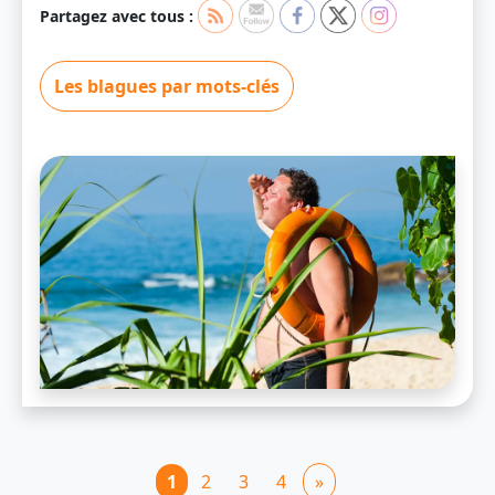
Partagez avec tous :
Les blagues par mots-clés
1
2
3
4
»