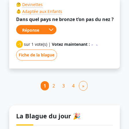
🤔
Devinettes
👶
Adaptée aux Enfants
Dans quel pays ne bronze t’on pas du nez ?
-1
sur 1 vote(s) |
Votez maintenant :
Fiche de la blague
1
2
3
4
»
La Blague du jour 🎉