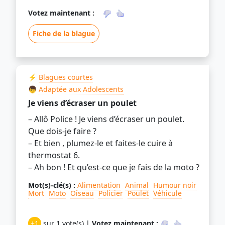
Votez maintenant :
Fiche de la blague
⚡
Blagues courtes
👦
Adaptée aux Adolescents
Je viens d’écraser un poulet
– Allô Police ! Je viens d’écraser un poulet.
Que dois-je faire ?
– Et bien , plumez-le et faites-le cuire à
thermostat 6.
– Ah bon ! Et qu’est-ce que je fais de la moto ?
Mot(s)-clé(s) :
Alimentation
Animal
Humour noir
Mort
Moto
Oiseau
Policier
Poulet
Véhicule
+1
sur 1 vote(s) |
Votez maintenant :