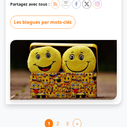
Partagez avec tous :
Les blagues par mots-clés
1
2
3
»